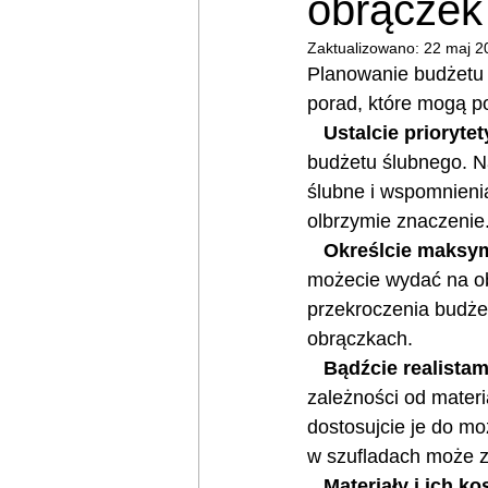
obrączek
Zaktualizowano:
22 maj 2
Planowanie budżetu n
porad, które mogą p
   Ustalcie priorytet
budżetu ślubnego. N
ślubne i wspomnienia
olbrzymie znaczenie
   Określcie maks
możecie wydać na ob
przekroczenia budżet
obrączkach.
   Bądźcie realistam
zależności od materi
dostosujcie je do mo
w szufladach może z
   Materiały i ich ko