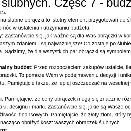
 ślubnych. Część 7 - budż
024
a ślubne obrączki to istotny element przygotowań do ślu
omóc w ustaleniu i utrzymaniu budżetu:
y
: Zastanówcie się, jak ważne są dla Was obrączki w ko
aszym zdaniem - są najważniejsze! Co zostaje po ślubie
. Sądzimy, że dla wszystkich par obrączki są symbolem
.
ymalny budżet
: Przed rozpoczęciem zakupów ustalcie, il
rączki. To pomoże Wam w podejmowaniu decyzji i unikn
u. Pamiętajcie także, że lepiej oszczędzać na weselnej
i
: Pamiętajcie, że ceny obrączek mogą się znacznie róż
ału, designu i marki. Zastanówcie się, jakie są Wasze oc
żliwości finansowych. Pamiętajcie, że złoty złom, który
nacząco obniżyć koszt waszych obrączek ślubnych.
szt
: