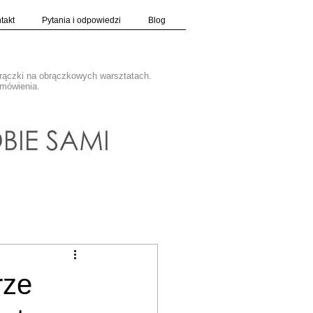
takt
Pytania i odpowiedzi
Blog
brączki na obrączkowych warsztatach.
amówienia.
rze