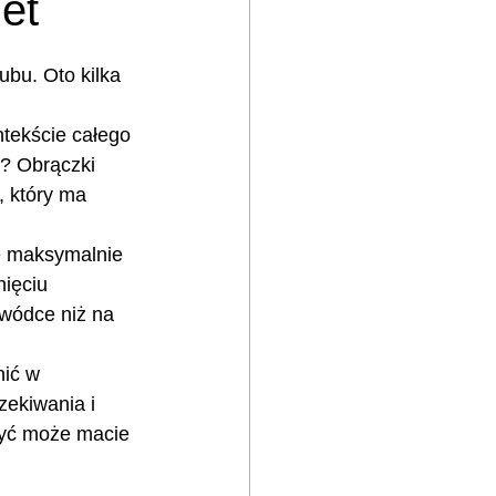
et
bu. Oto kilka 
ntekście całego 
? Obrączki 
, który ma 
e maksymalnie 
ięciu 
 wódce niż na 
nić w 
zekiwania i 
 być może macie 