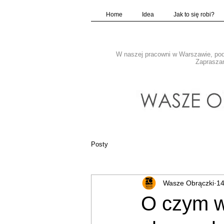
Home
Idea
Jak to się robi?
W naszej pracowni w Warszawie, pod 
Zapraszam
Posty
Wasze Obrączki
14
O czym w