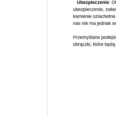
   Ubezpieczenie
: O
ubezpieczenie, zwła
kamienie szlachetne
nas nie ma jednak s
Przemyślane podejśc
obrączki, które będ