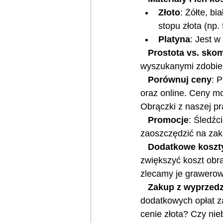
Złoto
: Żółte, b
stopu złota (np.
Platyna
: Jest w
   Prostota vs. s
wyszukanymi zdobie
   Porównuj ceny
: 
oraz online. Ceny mo
Obrączki z naszej pr
   Promocje
: Śledźc
zaoszczędzić na zak
   Dodatkowe koszt
zwiększyć koszt obr
zlecamy je grawerowi,
   Zakup z wyprze
dodatkowych opłat z
cenie złota? Czy ni