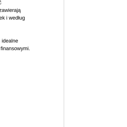
ć 
zawierają 
ek i według 
idealne 
 finansowymi.