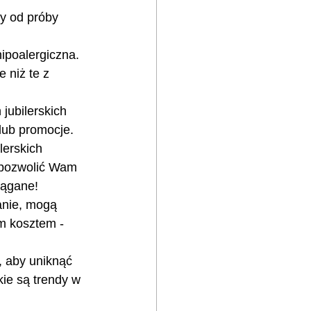
y od próby 
hipoalergiczna.
 niż te z 
jubilerskich 
lub promocje. 
lerskich
 pozwolić Wam 
iągane!
anie, mogą 
m kosztem - 
 aby uniknąć 
ie są trendy w 