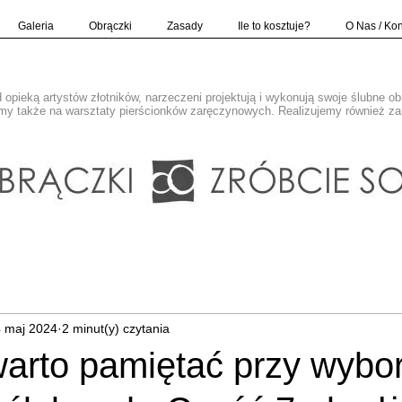
Galeria
Obrączki
Zasady
Ile to kosztuje?
O Nas / Kon
opieką artystów złotników, narzeczeni projektują i wykonują swoje ślubne o
y także na warsztaty pierścionków zaręczynowych. Realizujemy również z
 maj 2024
2 minut(y) czytania
arto pamiętać przy wybo