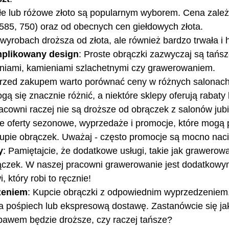
iałe lub różowe złoto są popularnym wyborem. Cena zależ
 585, 750) oraz od obecnych cen giełdowych złota.
 wyrobach droższa od złota, ale również bardzo trwała i 
komplikowany design
: Proste obrączki zazwyczaj są tańsze
niami, kamieniami szlachetnymi czy grawerowaniem.
Przed zakupem warto porównać ceny w różnych salonach 
gą się znacznie różnić, a niektóre sklepy oferują rabaty 
acowni raczej nie są droższe od obrączek z salonów jubi
ie oferty sezonowe, wyprzedaże i promocje, które mogą
upie obrączek. Uważaj - często promocje są mocno nac
y
: Pamiętajcie, że dodatkowe usługi, takie jak grawerow
ączek. W naszej pracowni grawerowanie jest dodatkowy
 który robi to ręcznie!
dzeniem
: Kupcie obrączki z odpowiednim wyprzedzeniem,
a pośpiech lub ekspresową dostawę. Zastanówcie się jak
ebawem będzie droższe, czy raczej tańsze?