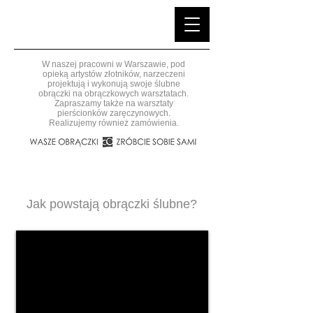
W naszej pracowni w Warszawie, pod
opieką artystów złotników, narzeczeni
projektują i wykonują swoje ślubne
obrączki na obrączkowych warsztatach.
Zapraszamy także na warsztaty
pierścionków zaręczynowych.
Realizujemy również zamówienia.
Jak powstają obrączki ślubne?