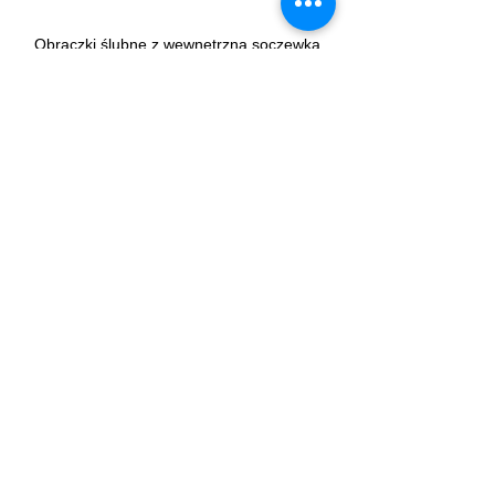
Obrączki ślubne z wewnętrzną soczewką
Zobacz wszystkie
Ostatnie posty