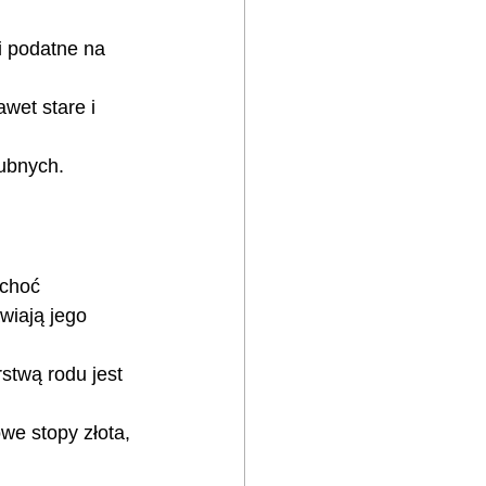
i podatne na 
wet stare i 
lubnych.
 choć 
wiają jego 
stwą rodu jest 
owe stopy złota, 