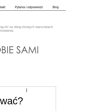
takt
Pytania i odpowiedzi
Blog
brączki na obrączkowych warsztatach.
amówienia.
ować?