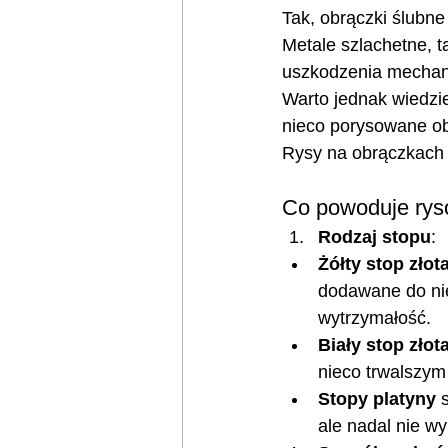
Tak, obrączki ślubne
Metale szlachetne, t
uszkodzenia mechan
Warto jednak wiedzie
nieco porysowane ob
Rysy na obrączkach s
Co powoduje rys
Rodzaj stopu
:
Żółty stop złot
dodawane do nie
wytrzymałość.
Biały stop złot
nieco trwalszym
Stopy platyny
 
ale nadal nie w