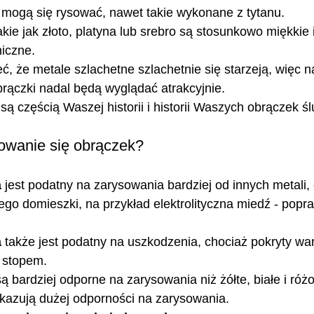
 mogą się rysować, nawet takie wykonane z tytanu. 
akie jak złoto, platyna lub srebro są stosunkowo miękkie 
iczne.
ć, że metale szlachetne szlachetnie się starzeją, więc na
rączki nadal będą wyglądać atrakcyjnie. 
ą częścią Waszej historii i historii Waszych obrączek ś
owanie się obrączek?
a
 jest podatny na zarysowania bardziej od innych metali,
go domieszki, na przykład elektrolityczna miedź - popra
a
 także jest podatny na uszkodzenia, chociaż pokryty war
 stopem.
są bardziej odporne na zarysowania niż żółte, białe i róż
ykazują dużej odporności na zarysowania.