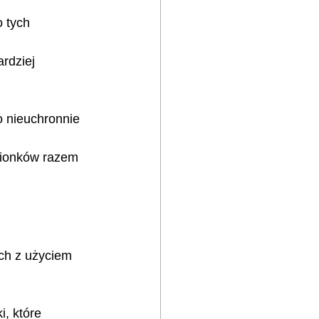
 tych 
rdziej 
 nieuchronnie 
cionków razem 
ch z użyciem 
, które 