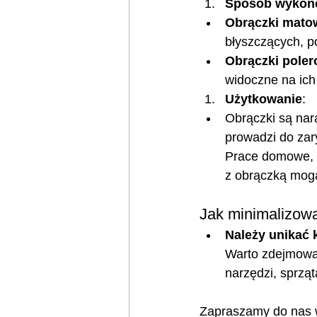
Sposób wykońc
Obrączki mato
błyszczących, p
Obrączki pole
widoczne na ich
Użytkowanie
:
Obrączki są nar
prowadzi do zar
Prace domowe, z
z obrączką mogą
Jak minimalizowa
Należy unikać 
Warto zdejmowa
narzędzi, sprząt
Zapraszamy do nas w