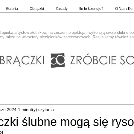
Galeria
Obrączki
Zasady
Ile to kosztuje?
O Nas / Kon
opieką artystów złotników, narzeczeni projektują i wykonują swoje ślubne o
y także na warsztaty pierścionków zaręczynowych. Realizujemy również z
cze 2024
1 minut(y) czytania
czki ślubne mogą się rys
24