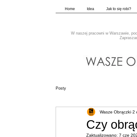
Home
Idea
Jak to się robi?
W naszej pracowni w Warszawie, pod 
Zapraszam
Posty
Wasze Obrączki
2 
Czy obrą
Zaktualizowano:
7 cze 20