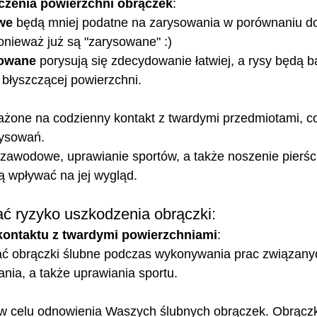
zenia powierzchni obrączek
:
we
 będą mniej podatne na zarysowania w porównaniu do
onieważ już są "zarysowane" :)
rowane
 porysują się zdecydowanie łatwiej, a rysy będą ba
 błyszczącej powierzchni.
ażone na codzienny kontakt z twardymi przedmiotami, co
ysowań. 
awodowe, uprawianie sportów, a także noszenie pierś
 wpływać na jej wygląd.
ć ryzyko uszkodzenia obrączki:
kontaktu z twardymi powierzchniami
: 
ć obrączki ślubne podczas wykonywania prac związany
ania, a także uprawiania sportu.
 celu odnowienia Waszych ślubnych obrączek. Obrączki