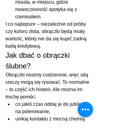
miasta, w miejscu, gdzie 
nowoczesność spotyka się z 
rzemiosłem.
I co najlepsze – niezależnie od próby 
czy koloru złota, obrączki będą miały 
wartość, której nie da się kupić żadną 
kartą kredytową.
Jak dbać o obrączki 
ślubne?
Obrączki nosimy codziennie, więc siłą 
rzeczy mogą się rysować. To normalne 
– to część ich historii. Ale można im 
trochę pomóc:
co jakiś czas oddaj je do jubilera 
na polerowanie,
unikaj kontaktu z mocną chemią 
(detergenty, chlor w basenie),
zdejmuj do intensywnych prac 