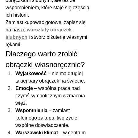
obrączkami ślubnymi, ale też ze 
wspomnieniem, które staje się częścią 
ich historii.
Zamiast kupować gotowe, zapisz się 
na nasze 
warsztaty obrączek 
ślubnych
 i stwórz biżuterię własnymi 
rękami.
Dlaczego warto zrobić 
obrączki własnoręcznie?
Wyjątkowość
 – nie ma drugiej 
takiej pary obrączek na świecie.
Emocje
 – wspólna praca nad 
czymś symbolicznym wzmacnia 
więź.
Wspomnienia
 – zamiast 
kolejnego zakupu, tworzycie 
wspólne doświadczenie.
Warszawski klimat
 – w centrum 