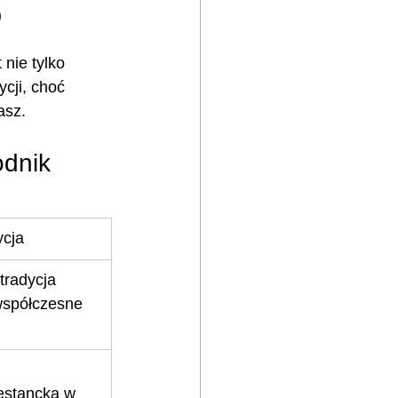
)
 nie tylko 
cji, choć 
asz.
odnik
ycja
tradycja 
współczesne 
testancka w 