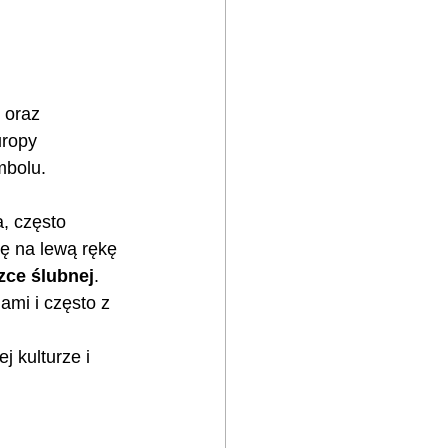
 oraz 
uropy 
mbolu.
, często 
ę na lewą rękę 
zce ślubnej
.
ami i często z 
j kulturze i 