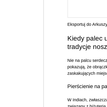
Eksportuj do Arkusz
Kiedy palec u
tradycje nos
Nie na palcu serdecz
pokazują, że obrączk
zaskakujących miejs
Pierścienie na p
W Indiach, zwłaszcza
związany z biżuterią