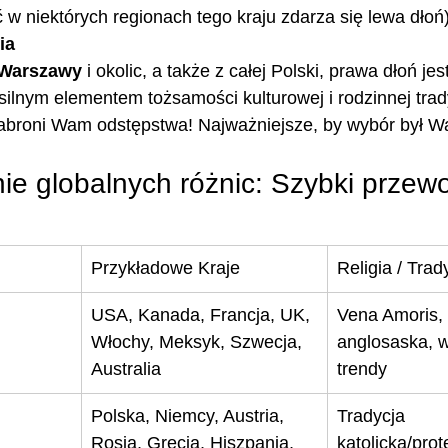
ć w niektórych regionach tego kraju zdarza się lewa dłoń
ia
Warszawy
 i okolic, a także z całej Polski, prawa dłoń jest
ilnym elementem tożsamości kulturowej i rodzinnej trady
 zabroni Wam odstępstwa! Najważniejsze, by wybór był W
 globalnych różnic: Szybki przew
Przykładowe Kraje
Religia / Trad
USA, Kanada, Francja, UK, 
Vena Amoris, 
Włochy, Meksyk, Szwecja, 
anglosaska, 
Australia
trendy
Polska, Niemcy, Austria, 
Tradycja 
Rosja, Grecja, Hiszpania, 
katolicka/pro