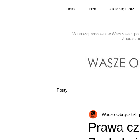
Home
Idea
Jak to się robi?
W naszej pracowni w Warszawie, pod 
Zapraszam
Posty
Wasze Obrączki
8 
Prawa cz