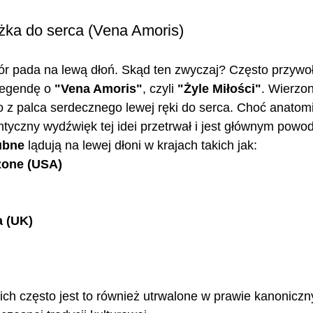
żka do serca (Vena Amoris)
ór pada na lewą dłoń. Skąd ten zwyczaj? Często przywoł
legendę o 
"Vena Amoris"
, czyli 
"Żyle Miłości"
. Wierzon
o z palca serdecznego lewej ręki do serca. Choć anatom
antyczny wydźwięk tej idei przetrwał i jest głównym powo
ubne
 lądują na lewej dłoni w krajach takich jak:
zone (USA)
a (UK)
ch często jest to również utrwalone w prawie kanoniczn