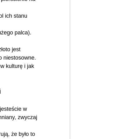
l ich stanu 
użego palca). 
łoto jest 
o niestosowne.
 kulturę i jak 
i
jesteście w 
niany, zwyczaj 
ją, że było to 