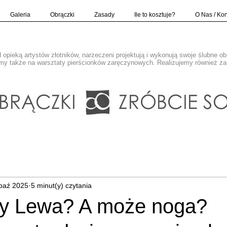
Galeria
Obrączki
Zasady
Ile to kosztuje?
O Nas / Kon
opieką artystów złotników, narzeczeni projektują i wykonują swoje ślubne o
y także na warsztaty pierścionków zaręczynowych. Realizujemy również z
paź 2025
5 minut(y) czytania
y Lewa? A może noga?