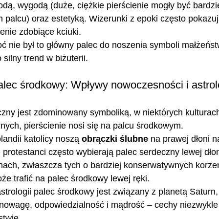
ą, wygodą (duże, ciężkie pierścienie mogły być bardzi
m palcu) oraz estetyką. Wizerunki z epoki często pokazu
enie zdobiące kciuki.
ć nie był to główny palec do noszenia symboli małżeńst
silny trend w biżuterii.
alec środkowy: Wpływy nowoczesności i astrol
zny jest zdominowany symboliką, w niektórych kulturach
nych, pierścienie nosi się na palcu środkowym.
andii katolicy noszą 
obrączki ślubne
 na prawej dłoni n
 protestanci często wybierają palec serdeczny lewej dłon
inach, zwłaszcza tych o bardziej konserwatywnych korzen
e trafić na palec środkowy lewej ręki.
strologii palec środkowy jest związany z planetą Saturn,
nowagę, odpowiedzialność i mądrość – cechy niezwykl
twie.