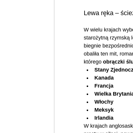
Lewa ręka – ście
W wielu krajach wyb
starożytną rzymską 
biegnie bezpośredni
obaliła ten mit, rom
którego 
obrączki śl
Stany Zjednoc
Kanada
Francja
Wielka Brytani
Włochy
Meksyk
Irlandia
W krajach anglosaski