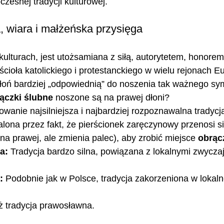
czesnej tradycji kulturowej.
a, wiara i małżeńska przysięga
kulturach, jest utożsamiana z siłą, autorytetem, honorem
ścioła katolickiego i protestanckiego w wielu rejonach E
dłoń bardziej „odpowiednią” do noszenia tak ważnego sy
ączki ślubne
 noszone są na prawej dłoni?
wanie najsilniejsza i najbardziej rozpoznawalna tradycja
lona przez fakt, że pierścionek zaręczynowy przenosi si
na prawej, ale zmienia palec), aby zrobić miejsce 
obrąc
a:
 Tradycja bardzo silna, powiązana z lokalnymi zwyczaj
:
 Podobnie jak w Polsce, tradycja zakorzeniona w lokalne
ż tradycja prawosławna.