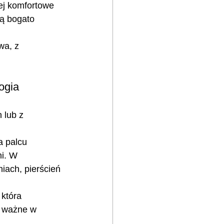
ej komfortowe 
ją bogato 
wa, z 
ogia
 lub z 
a palcu 
i. W 
iach, pierścień 
 która 
e ważne w 