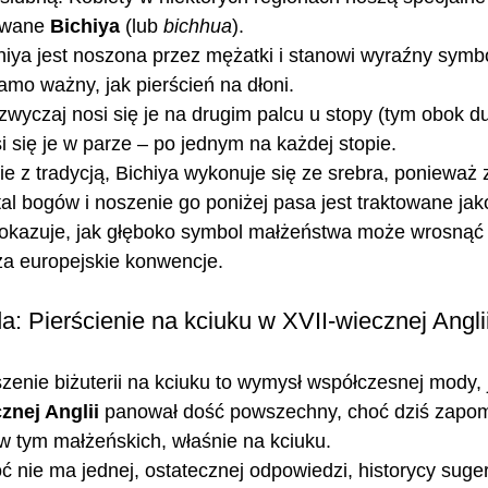
ywane 
Bichiya
 (lub 
bichhua
).
hiya jest noszona przez mężatki i stanowi wyraźny symbo
amo ważny, jak pierścień na dłoni.
zwyczaj nosi się je na drugim palcu u stopy (tym obok d
 się je w parze – po jednym na każdej stopie.
e z tradycją, Bichiya wykonuje się ze srebra, ponieważ z
l bogów i noszenie go poniżej pasa jest traktowane jak
pokazuje, jak głęboko symbol małżeństwa może wrosnąć w
a europejskie konwencje.
 Pierścienie na kciuku w XVII-wiecznej Angli
oszenie biżuterii na kciuku to wymysł współczesnej mody, 
znej Anglii
 panował dość powszechny, choć dziś zapom
 w tym małżeńskich, właśnie na kciuku.
ć nie ma jednej, ostatecznej odpowiedzi, historycy sugeru