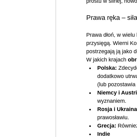
prostu w silnej, nowo
Prawa ręka – sił
Prawa dłoń, w wielu 
przysięgą. Wierni Ko
postrzegają ją jako 
W jakich krajach 
obr
Polska:
 Zdecydo
dodatkowo utrwa
(lub pozostawia 
Niemcy i Austri
wyznaniem.
Rosja i Ukraina
prawosławiu.
Grecja:
 Równie
Indie