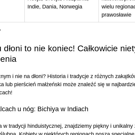
Indie, Dania, Norwegia
wielu regiona
prawosławie
y
 dłoni to nie koniec! Całkowicie nie
zenia
nym i nie na dłoni? Historia i tradycje z różnych zakątkó
a lub pierścień małżeński może znaleźć się w najbardzie
cach!
alcach u nóg: Bichiya w Indiach
 w tradycji hinduistycznej, znajdziemy piękny i unikalny
 ślubną. Kobiety w niektórych regionach noszą specjalne 