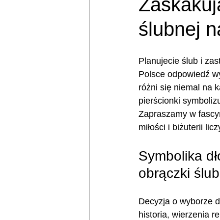
Zaskakuj
ślubnej n
Planujecie ślub i za
Polsce odpowiedź wyda
różni się niemal na 
pierścionki symboli
Zapraszamy w fascyn
miłości i biżuterii li
Symbolika dło
obrączki ślu
Decyzja o wyborze dł
historia, wierzenia re