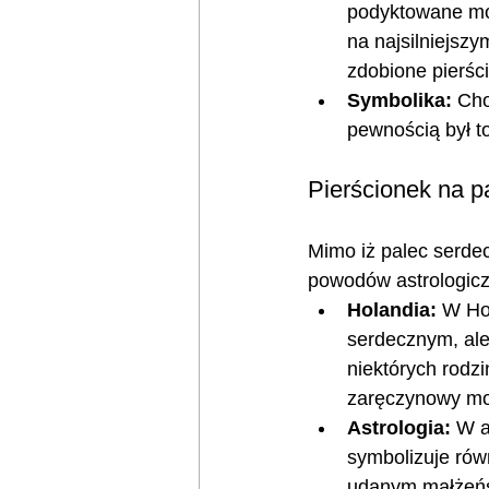
podyktowane mod
na najsilniejszy
zdobione pierści
Symbolika:
 Cho
pewnością był to 
Pierścionek na p
Mimo iż palec serdec
powodów astrologicz
Holandia:
 W Hol
serdecznym, ale
niektórych rodz
zaręczynowy moż
Astrologia:
 W a
symbolizuje rów
udanym małżeńs