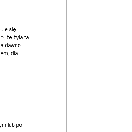
uje się 
o, że żyła ta 
ia dawno 
dem, dla 
ym lub po 