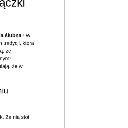
ączki
a ślubna
? W 
tradycji, która 
ą, że 
znym! 
ają, że w 
iu 
k. Za nią stoi 