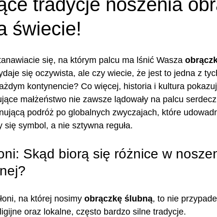
ące tradycje noszenia obr
a świecie!
stanawiacie się, na którym palcu ma lśnić Wasza 
obrączk
je się oczywista, ale czy wiecie, że jest to jedna z tych 
każdym kontynencie? Co więcej, historia i kultura pokazuj
zujące małżeństwo nie zawsze lądowały na palcu serdec
ującą podróż po globalnych zwyczajach, które udowadni
czy się symbol, a nie sztywna reguła.
ni: Skąd biorą się różnice w noszen
bnej?
oni, na której nosimy 
obrączkę ślubną
, to nie przypade
ligijne oraz lokalne, często bardzo silne tradycje.