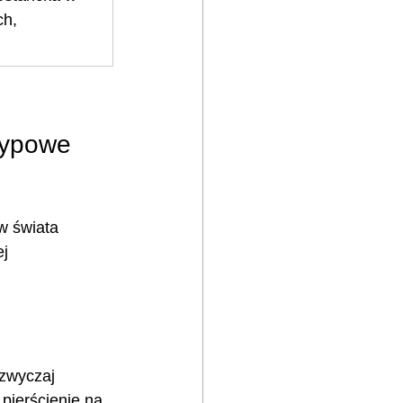
ch, 
typowe 
w świata 
j 
 zwyczaj 
pierścienie na 