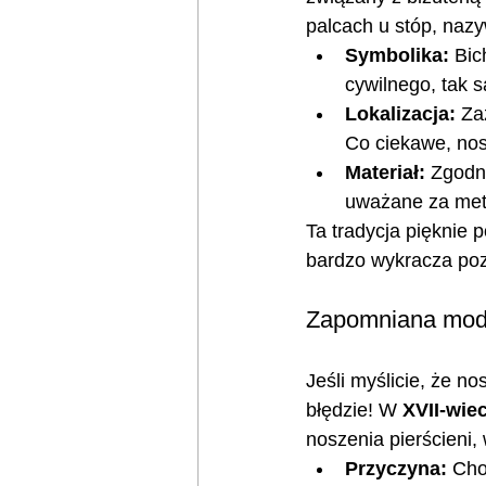
palcach u stóp, naz
Symbolika:
 Bic
cywilnego, tak s
Lokalizacja:
 Za
Co ciekawe, nosi
Materiał:
 Zgodni
uważane za meta
Ta tradycja pięknie 
bardzo wykracza poz
Zapomniana moda:
Jeśli myślicie, że n
błędzie! W 
XVII-wiec
noszenia pierścieni,
Przyczyna:
 Cho